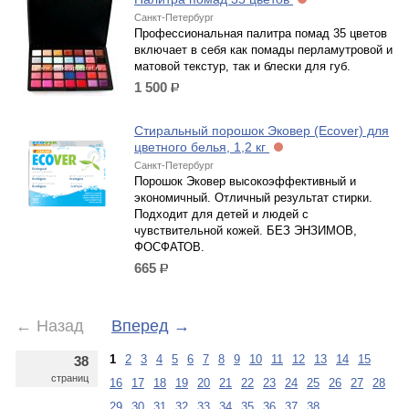
Санкт-Петербург
Профессиональная палитра помад 35 цветов
включает в себя как помады перламутровой и
матовой текстур, так и блески для губ.
1 500
р.
Стиральный порошок Эковер (Ecover) для
цветного белья, 1,2 кг
Санкт-Петербург
Порошок Эковер высокоэффективный и
экономичный. Отличный результат стирки.
Подходит для детей и людей с
чувствительной кожей. БЕЗ ЭНЗИМОВ,
ФОСФАТОВ.
665
р.
←
Назад
Вперед
→
1
2
3
4
5
6
7
8
9
10
11
12
13
14
15
38
страниц
16
17
18
19
20
21
22
23
24
25
26
27
28
29
30
31
32
33
34
35
36
37
38