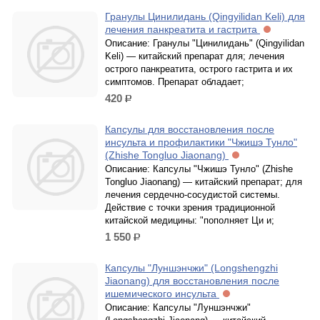
Гранулы Цинилидань (Qingyilidan Keli) для
лечения панкреатита и гастрита
Описание: Гранулы "Цинилидань" (Qingyilidan
Keli) — китайский препарат для; лечения
острого панкреатита, острого гастрита и их
симптомов. Препарат обладает;
420
р.
Капсулы для восстановления после
инсульта и профилактики "Чжишэ Тунло"
(Zhishe Tongluo Jiaonang)
Описание: Капсулы "Чжишэ Тунло" (Zhishe
Tongluo Jiaonang) — китайский препарат; для
лечения сердечно-сосудистой системы.
Действие с точки зрения традиционной
китайской медицины: "пополняет Ци и;
1 550
р.
Капсулы "Луншэнчжи" (Longshengzhi
Jiaonang) для восстановления после
ишемического инсульта
Описание: Капсулы "Луншэнчжи"