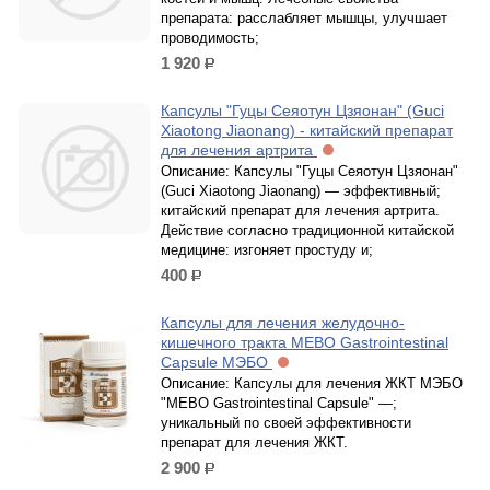
препарата: расслабляет мышцы, улучшает
проводимость;
1 920
р.
Капсулы "Гуцы Сеяотун Цзяонан" (Guci
Xiaotong Jiaonang) - китайский препарат
для лечения артрита
Описание: Капсулы "Гуцы Сеяотун Цзяонан"
(Guci Xiaotong Jiaonang) — эффективный;
китайский препарат для лечения артрита.
Действие согласно традиционной китайской
медицине: изгоняет простуду и;
400
р.
Капсулы для лечения желудочно-
кишечного тракта MEBO Gastrointestinal
Capsule ​МЭБО
Описание: Капсулы для лечения ЖКТ МЭБО
"MEBO Gastrointestinal Capsule" —;
уникальный по своей эффективности
препарат для лечения ЖКТ.
2 900
р.