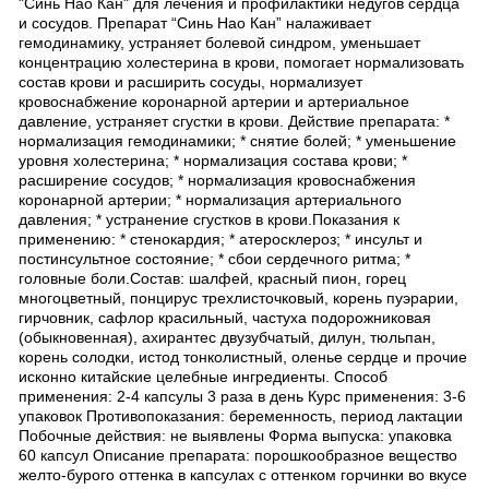
"Синь Нао Кан" для лечения и профилактики недугов сердца
и сосудов. Препарат “Синь Нао Кан” налаживает
гемодинамику, устраняет болевой синдром, уменьшает
концентрацию холестерина в крови, помогает нормализовать
состав крови и расширить сосуды, нормализует
кровоснабжение коронарной артерии и артериальное
давление, устраняет сгустки в крови. Действие препарата: *
нормализация гемодинамики; * снятие болей; * уменьшение
уровня холестерина; * нормализация состава крови; *
расширение сосудов; * нормализация кровоснабжения
коронарной артерии; * нормализация артериального
давления; * устранение сгустков в крови.Показания к
применению: * стенокардия; * атеросклероз; * инсульт и
постинсультное состояние; * сбои сердечного ритма; *
головные боли.Состав: шалфей, красный пион, горец
многоцветный, понцирус трехлисточковый, корень пуэрарии,
гирчовник, сафлор красильный, частуха подорожниковая
(обыкновенная), ахирантес двузубчатый, дилун, тюльпан,
корень солодки, истод тонколистный, оленье сердце и прочие
исконно китайские целебные ингредиенты. Способ
применения: 2-4 капсулы 3 раза в день Курс применения: 3-6
упаковок Противопоказания: беременность, период лактации
Побочные действия: не выявлены Форма выпуска: упаковка
60 капсул Описание препарата: порошкообразное вещество
желто-бурого оттенка в капсулах с оттенком горчинки во вкусе